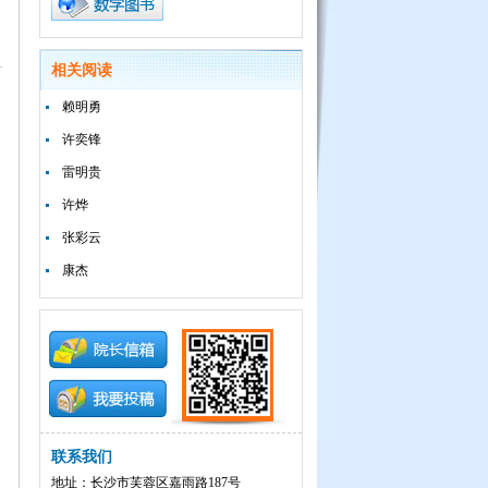
相关阅读
赖明勇
许奕锋
雷明贵
许烨
张彩云
康杰
联系我们
地址：长沙市芙蓉区嘉雨路187号