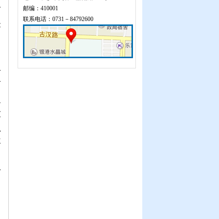
一
邮编：410001
联系电话：0731－84792600
关
。
科
南
及
大
思
要
、
时